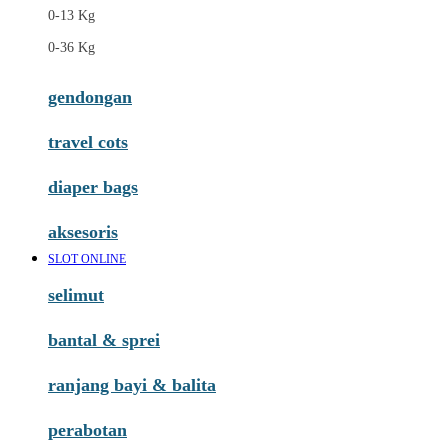
0-13 Kg
0-36 Kg
gendongan
travel cots
diaper bags
aksesoris
SLOT ONLINE
selimut
bantal & sprei
ranjang bayi & balita
perabotan