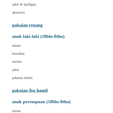
jaket & kardigan
aksesoris
pakaian renang
anak laki-laki (18bln-8thn)
atasan
bawahan
setelan
jaket
pakaian dalam
pakaian ibu hamil
anak perempuan (18bln-8thn)
atasan