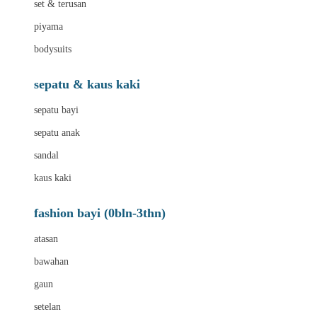
set & terusan
piyama
bodysuits
sepatu & kaus kaki
sepatu bayi
sepatu anak
sandal
kaus kaki
fashion bayi (0bln-3thn)
atasan
bawahan
gaun
setelan