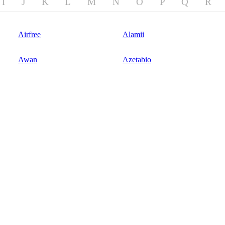
I
J
K
L
M
N
O
P
Q
R
Airfree
Alamii
Awan
Azetabio