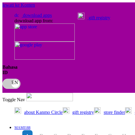
lewati ke Konten
download apps
gift registry
download app from:
Bahasa
ID
Toggle Nav
about Kanmo Circle
gift registry
store finder
MAMI188