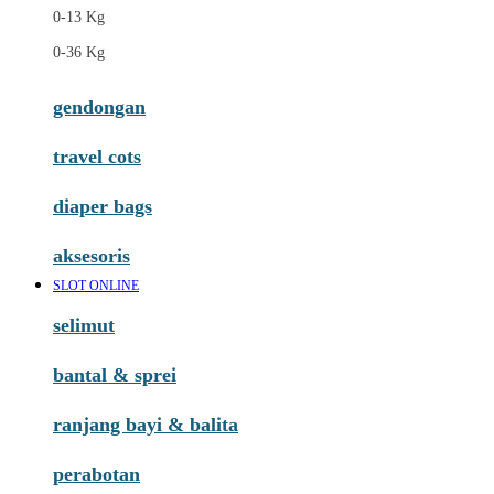
0-13 Kg
0-36 Kg
gendongan
travel cots
diaper bags
aksesoris
SLOT ONLINE
selimut
bantal & sprei
ranjang bayi & balita
perabotan