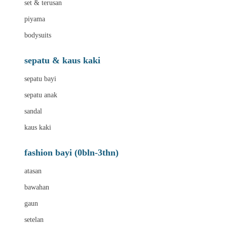
set & terusan
piyama
bodysuits
sepatu & kaus kaki
sepatu bayi
sepatu anak
sandal
kaus kaki
fashion bayi (0bln-3thn)
atasan
bawahan
gaun
setelan