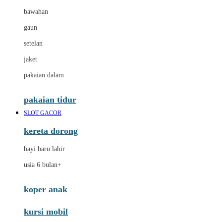
bawahan
gaun
setelan
jaket
pakaian dalam
pakaian tidur
SLOT GACOR
kereta dorong
bayi baru lahir
usia 6 bulan+
koper anak
kursi mobil